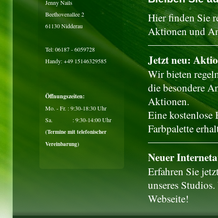
Jenny Nails
Beethovenallee 2
Hier finden Sie 
61130 Nidderau
Aktionen und A
Tel: 06187 - 6059728
Jetzt neu: Akti
Handy: +49 15146329585
Wir bieten regel
die besondere Anl
Öffnungszeiten:
Aktionen.
Mo. - Fr. : 9:30-18:30 Uhr
Eine kostenlose 
Sa. : 9:30-14:00 Uhr
Farbpalette erhal
(Termine mit telefonischer
Vereinbarung)
Neuer Internetau
Erfahren Sie jet
unseres Studios.
Webseite!